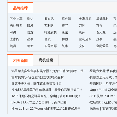
品牌推荐
兴业皮革
浩达
顺兴达
霉必清
土家凤凰
星盛鞋材
宝
志达鞋塑
顺发
万利达
赛宝
十字绣鞋
万钧
万兴
闪
和兴
协辉
唯能卖典
康诚
垫厂
洪萍
泰元龙
远
宜家跑
星泰
金威
和创
宝利皮革
茂泰
嘉
鸿昌
新新
东莞市厚
凯华
安亿
金尚愛華
万
街天逸皮
革
商机信息
相关新闻
·
鸿星尔克实业董事长吴荣照：打好“三张牌”共建“一带一
·
星期六女鞋“从容优
路”
·
富尔贝妮“从容优雅”造就女鞋时尚品牌
·
奥康舒适无定式，
·
奥康步步为盈，陈伟霆化身都市行者
·
奥康国际：坚守匠心
·
被N多明星种草的意尔康板鞋，看看你和谁撞款了？
景
·
Ugg x Yueqi 
·
TATA他她不愧是靴界高光，穿出门被夸10000次！
·
361°灵眸 PRO 
·
LPGA丨ECCO爱步全力挥杆，高球出圈
跑鞋
·
红蜻蜓kids全能
·
Nike LeBron 22“Moonlight”将于11月1日正式发售
·
蜘蛛侠 | “碳速”