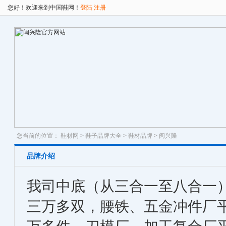
您好！欢迎来到中国鞋网！
登陆
注册
您当前的位置：
鞋材网
>
鞋子品牌大全
>
鞋材品牌
> 闽兴隆
品牌介绍
我司中底（从三合一至八合一
三万多双，腰铁、五金冲件厂