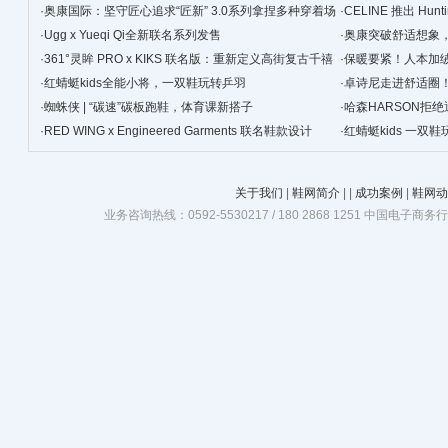
·
奥康国际：坚守匠心追求“匠新” 3.0系列拿捏多种穿着场
·
CELINE 推出 Hunt
景
·
Ugg x Yueqi Qi全新联名系列发售
·
奥康突破舒适想象
·
361°灵眸 PRO x KIKS 联名版：重新定义高街复古千禧
·
保暖要紧！人本加
跑鞋
·
红蜻蜓kids全能小将，一双鞋玩转乒羽
·
卓诗尼走进舒适圈
·
蜘蛛侠 | “碳速”碳板跑鞋，体育课新搭子
·
哈森HARSON拒
·
RED WING x Engineered Garments 联名鞋款设计
·
红蜻蜓kids 一双
关于我们
|
鞋网简介
|
|
成功案例
|
鞋网动
业务咨询热线：0592-5530217 / 180 2868 1251 中国电子商务行业