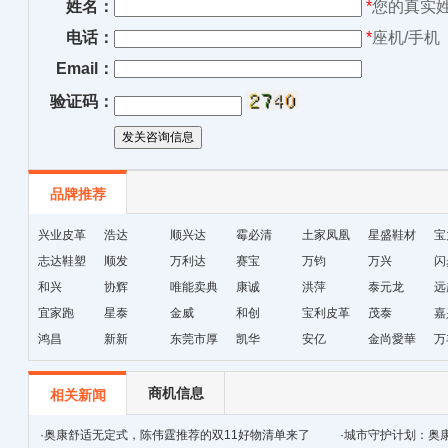
姓名：
*
您的真实
电话：
*
座机/手机
Email：
验证码：
品牌推荐
兴业皮革
浩达
顺兴达
霉必清
土家凤凰
星盛鞋材
宝
志达鞋塑
顺发
万利达
赛宝
十字绣鞋
万钧
万兴
闪
和兴
协辉
唯能卖典
康诚
垫厂
洪萍
泰元龙
远
宜家跑
星泰
金威
和创
宝利皮革
茂泰
嘉
鸿昌
新新
东莞市厚
凯华
安亿
金尚愛華
万
街天逸皮
革
商机信息
相关新闻
·
奥康舒适无定式，陈伟霆推荐的双11好物清单来了
·
城市守护计划：奥