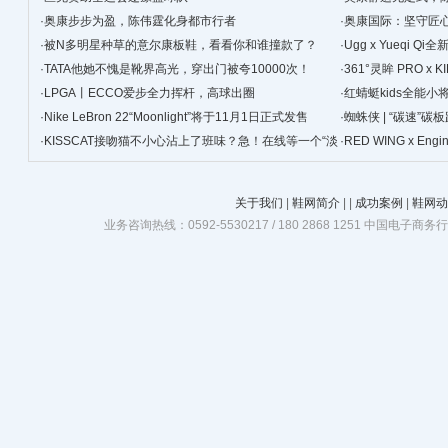
·
奥康步步为盈，陈伟霆化身都市行者
·
奥康国际：坚守匠心
·
被N多明星种草的意尔康板鞋，看看你和谁撞款了？
景
·
Ugg x Yueqi 
·
TATA他她不愧是靴界高光，穿出门被夸10000次！
·
361°灵眸 PRO 
·
LPGA丨ECCO爱步全力挥杆，高球出圈
跑鞋
·
红蜻蜓kids全能
·
Nike LeBron 22“Moonlight”将于11月1日正式发售
·
蜘蛛侠 | “碳速”
·
KISSCAT接吻猫不小心沾上了班味？急！在线等一个“淡
·
RED WING x Eng
班精华”
关于我们
|
鞋网简介
|
|
成功案例
|
鞋网动
业务咨询热线：0592-5530217 / 180 2868 1251 中国电子商务行业