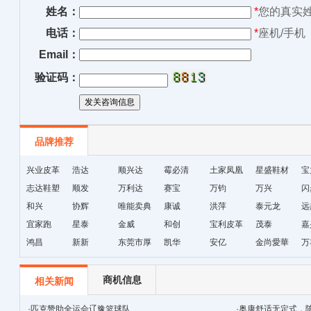
姓名：
*
您的真实
电话：
*
座机/手机
Email：
验证码：
品牌推荐
兴业皮革
浩达
顺兴达
霉必清
土家凤凰
星盛鞋材
宝
志达鞋塑
顺发
万利达
赛宝
十字绣鞋
万钧
万兴
闪
和兴
协辉
唯能卖典
康诚
垫厂
洪萍
泰元龙
远
宜家跑
星泰
金威
和创
宝利皮革
茂泰
嘉
鸿昌
新新
东莞市厚
凯华
安亿
金尚愛華
万
街天逸皮
革
商机信息
相关新闻
·
匹克赞助全运会辽豫篮球队
·
奥康舒适无定式，