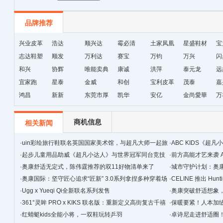
品牌推荐
兴业皮革
浩达
顺兴达
霉必清
土家凤凰
星盛鞋材
宝
志达鞋塑
顺发
万利达
赛宝
十字绣鞋
万钧
万兴
闪
和兴
协辉
唯能卖典
康诚
垫厂
洪萍
泰元龙
远
宜家跑
星泰
金威
和创
宝利皮革
茂泰
嘉
鸿昌
新新
东莞市厚
凯华
安亿
金尚愛華
万
街天逸皮
革
商机信息
相关新闻
·
uin彩绘旅行鞋联名英国国家美术馆，与超凡大师一起旅
·
ABC KIDS《超
行
·
起步儿童用品助威《超凡小达人》与世界冠军同台竞技
·
前方高能才艺来袭 A
·
奥康舒适无定式，陈伟霆推荐的双11好物清单来了
·
城市守护计划：奥
·
奥康国际：坚守匠心追求“匠新” 3.0系列拿捏多种穿着场
·
CELINE 推出 Hunt
景
·
Ugg x Yueqi Qi全新联名系列发售
·
奥康突破舒适想象
·
361°灵眸 PRO x KIKS 联名版：重新定义高街复古千禧
·
保暖要紧！人本加
跑鞋
·
红蜻蜓kids全能小将，一双鞋玩转乒羽
·
卓诗尼走进舒适圈