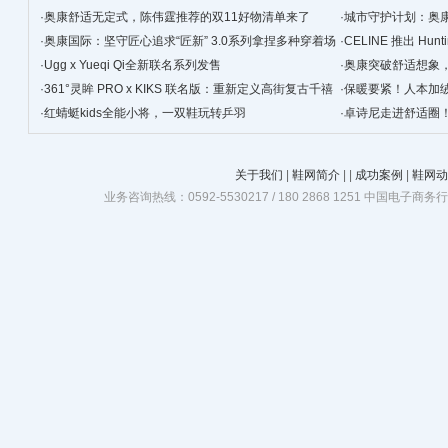
·
奥康舒适无定式，陈伟霆推荐的双11好物清单来了
·
城市守护计划：奥
·
奥康国际：坚守匠心追求“匠新” 3.0系列拿捏多种穿着场
·
CELINE 推出 Hunt
景
·
Ugg x Yueqi Qi全新联名系列发售
·
奥康突破舒适想象
·
361°灵眸 PRO x KIKS 联名版：重新定义高街复古千禧
·
保暖要紧！人本加
跑鞋
·
红蜻蜓kids全能小将，一双鞋玩转乒羽
·
卓诗尼走进舒适圈
关于我们
|
鞋网简介
|
|
成功案例
|
鞋网动
业务咨询热线：0592-5530217 / 180 2868 1251 中国电子商务行业