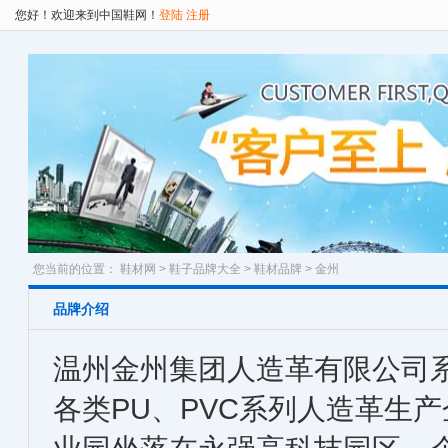
您好！欢迎来到中国鞋网！
登陆
注册
您当前的位置：
鞋材网
>
鞋子品牌大全
>
鞋材品牌
> 金州
品牌介绍
温州金州集团人造革有限公司
各类PU、PVC系列人造革生