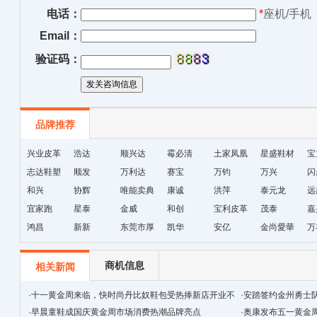
电话：
*
座机/手机
Email：
验证码：
品牌推荐
兴业皮革
浩达
顺兴达
霉必清
土家凤凰
星盛鞋材
宝
志达鞋塑
顺发
万利达
赛宝
十字绣鞋
万钧
万兴
闪
和兴
协辉
唯能卖典
康诚
垫厂
洪萍
泰元龙
远
宜家跑
星泰
金威
和创
宝利皮革
茂泰
嘉
鸿昌
新新
东莞市厚
凯华
安亿
金尚愛華
万
街天逸皮
革
商机信息
相关新闻
·
十一黄金周来临，快时尚丹比奴鞋包受热捧新店开业不
·
安踏签约金州勇士队后场
断
·
早晨童鞋成国庆黄金周市场消费热潮品牌亮点
·
奥康发布五一黄金