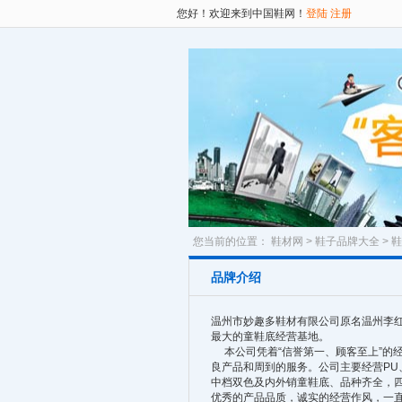
您好！欢迎来到中国鞋网！
登陆
注册
您当前的位置：
鞋材网
>
鞋子品牌大全
>
鞋
品牌介绍
温州市妙趣多鞋材有限公司原名温州李红
最大的童鞋底经营基地。
本公司凭着“信誉第一、顾客至上”的
良产品和周到的服务。公司主要经营PU
中档双色及内外销童鞋底、品种齐全，
优秀的产品品质，诚实的经营作风，一