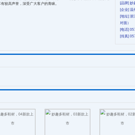
[品牌] 
享有较高声誉，深受广大客户的青睐。
[企业]
[地址] 
对面）
[电话] 05
[传真] 05