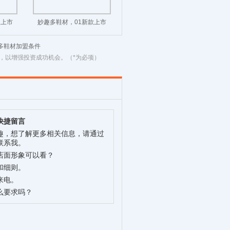
款上市
妙趣多鞋材，01新款上市
多鞋材加盟条件
，以增强投资成功机会。（*为必项）
快捷留言
趣，想了解更多相关信息，请通过
联系我。
店面形象可以看？
和细则。
来电。
么要求吗？