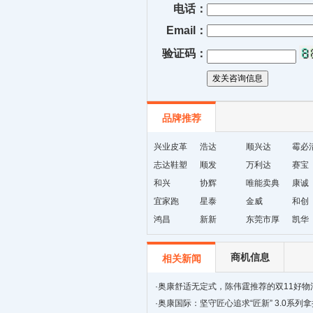
电话：
Email：
验证码：
品牌推荐
兴业皮革
浩达
顺兴达
霉必
志达鞋塑
顺发
万利达
赛宝
和兴
协辉
唯能卖典
康诚
宜家跑
星泰
金威
和创
鸿昌
新新
东莞市厚
凯华
街天逸皮
革
商机信息
相关新闻
·
奥康舒适无定式，陈伟霆推荐的双11好物
·
奥康国际：坚守匠心追求“匠新” 3.0系列