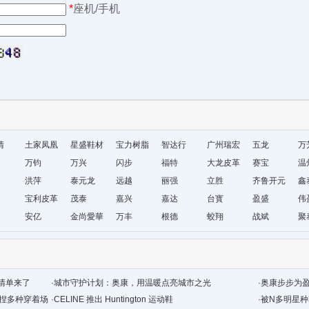
*
座机/手机
清
土家凤凰
星盛鞋材
宝力树脂
智达行
广州瑞宏
五龙
万
十字绣鞋
万钧
万兴
闪步
福特
鞋材
大龙皮革
赛宝
温
垫厂
洪萍
泰元龙
远越
丽强
立胜
齐鲁开元
鞋
鑫
宝利皮革
茂泰
嘉兴
嘉达
台寳
盈盛
厂
伟
安亿
金尚愛華
万丰
根德
蛟翔
战斌
聚
清单来了
·
城市守护计划：奥康，用温暖点亮城市之光
·
奥康步步为
拿捏多种穿着场
·
CELINE 推出 Huntington 运动鞋
·
被N多明星