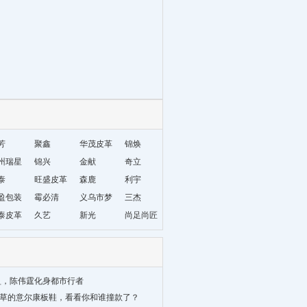
芳
聚鑫
华茂皮革
锦焕
州瑞星
锦兴
金献
奇立
材编织
泰
旺盛皮革
森鹿
利宇
盈包装
霉必清
义乌市梦
三杰
泰皮革
久艺
妮饰品厂
新光
尚足尚匠
盈，陈伟霆化身都市行者
种草的意尔康板鞋，看看你和谁撞款了？