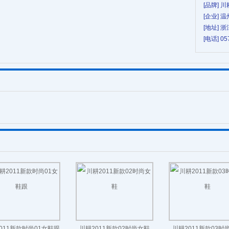
[品牌] 川
[企业]
[地址] 
[电话] 05
011新款时尚01女鞋跟
川耕2011新款02时尚女鞋
川耕2011新款03时