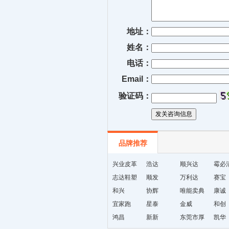
地址：
姓名：
电话：
Email：
验证码：
品牌推荐
兴业皮革
浩达
顺兴达
霉必
志达鞋塑
顺发
万利达
赛宝
和兴
协辉
唯能卖典
康诚
宜家跑
星泰
金威
和创
鸿昌
新新
东莞市厚
凯华