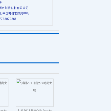
耕
 温州市川耕鞋材有限公司
浙江 中国鞋都前陈路88号
7788072266
尚女鞋
川耕2011新款04时尚女鞋