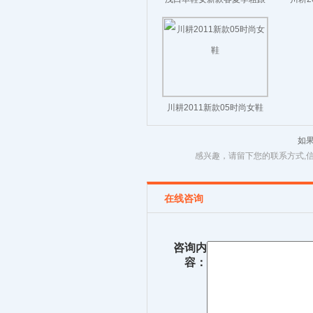
真皮尖头皮鞋软皮中跟鞋子
2022女鞋
川耕2011新款05时尚女鞋
如
感兴趣，请留下您的联系方式,
在线咨询
咨询内
容：