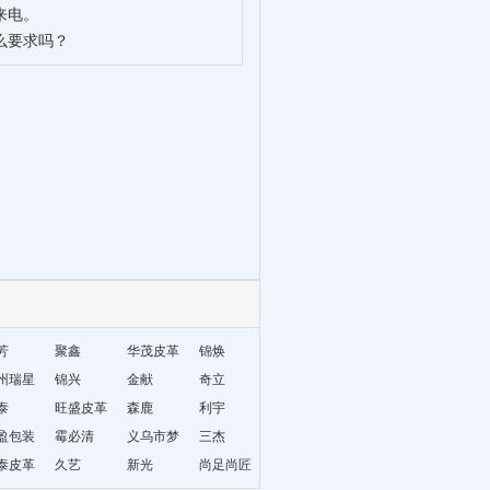
来电。
么要求吗？
芳
聚鑫
华茂皮革
锦焕
州瑞星
锦兴
金献
奇立
材编织
泰
旺盛皮革
森鹿
利宇
盈包装
霉必清
义乌市梦
三杰
泰皮革
久艺
妮饰品厂
新光
尚足尚匠