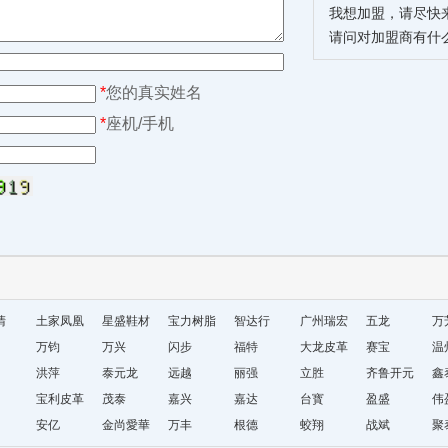
我想加盟，请尽快
请问对加盟商有什
*
您的真实姓名
*
座机/手机
清
土家凤凰
星盛鞋材
宝力树脂
智达行
广州瑞宏
五龙
万
十字绣鞋
万钧
万兴
闪步
福特
鞋材
大龙皮革
赛宝
温
垫厂
洪萍
泰元龙
远越
丽强
立胜
齐鲁开元
鞋
鑫
宝利皮革
茂泰
嘉兴
嘉达
台寳
盈盛
厂
伟
安亿
金尚愛華
万丰
根德
蛟翔
战斌
聚