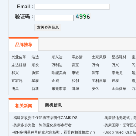
Email：
验证码：
品牌推荐
兴业皮革
浩达
顺兴达
霉必清
土家凤凰
星盛鞋材
宝
志达鞋塑
顺发
万利达
赛宝
十字绣鞋
万钧
万兴
闪
和兴
协辉
唯能卖典
康诚
垫厂
洪萍
泰元龙
远
宜家跑
星泰
金威
和创
宝利皮革
茂泰
嘉
鸿昌
新新
东莞市厚
凯华
安亿
金尚愛華
万
街天逸皮
革
商机信息
相关新闻
·
福建发改委主任郑勇莅临明伟CAMKIDS
·
奥康舒适无定式，
·
奥康步步为盈，陈伟霆化身都市行者
·
奥康国际：坚守匠心
·
被N多明星种草的意尔康板鞋，看看你和谁撞款了？
景
·
Ugg x Yueqi 