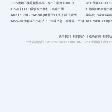
·
TATA他她不愧是靴界高光，穿出门被夸10000次！
·
361°灵眸 PRO 
·
LPGA丨ECCO爱步全力挥杆，高球出圈
跑鞋
·
红蜻蜓kids全能
·
Nike LeBron 22“Moonlight”将于11月1日正式发售
·
蜘蛛侠 | “碳速”
·
KISSCAT接吻猫不小心沾上了班味？急！在线等一个“淡
·
RED WING x Eng
班精华”
关于我们
|
鞋网简介
|
|
成功案例
|
鞋网动
业务咨询热线：0592-5530217 / 180 2868 1251 中国电子商务行业