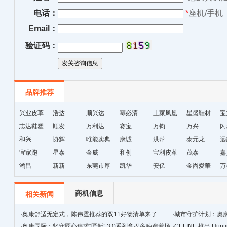
电话：
*
座机/手机
Email：
验证码：
品牌推荐
兴业皮革
浩达
顺兴达
霉必清
土家凤凰
星盛鞋材
宝
志达鞋塑
顺发
万利达
赛宝
十字绣鞋
万钧
万兴
闪
和兴
协辉
唯能卖典
康诚
垫厂
洪萍
泰元龙
远
宜家跑
星泰
金威
和创
宝利皮革
茂泰
嘉
鸿昌
新新
东莞市厚
凯华
安亿
金尚愛華
万
街天逸皮
革
商机信息
相关新闻
·
奥康舒适无定式，陈伟霆推荐的双11好物清单来了
·
城市守护计划：奥
·
奥康国际：坚守匠心追求“匠新” 3.0系列拿捏多种穿着场
·
CELINE 推出 Hunt