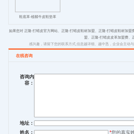
鞋底革-植鞣牛皮鞋垫革
如果您对 正隆-打蜡皮官方网站、正隆-打蜡皮鞋材加盟、正隆-打蜡皮鞋材加盟
盟、正隆-打蜡皮皮革加盟费、
感兴趣，请留下您的联系方式,信息越详细、越中恳，企业会主动
在线咨询
咨询内
容：
地址：
姓名：
*
您的真实