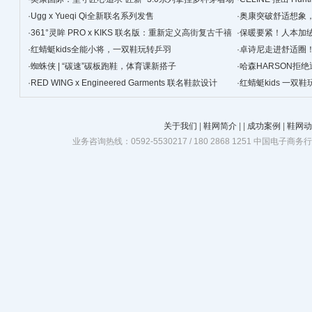
景
·
Ugg x Yueqi Qi全新联名系列发售
·
奥康突破舒适想象
·
361°灵眸 PRO x KIKS 联名版：重新定义高街复古千禧
·
保暖要紧！人本加
跑鞋
·
红蜻蜓kids全能小将，一双鞋玩转乒羽
·
卓诗尼走进舒适圈
·
蜘蛛侠 | “碳速”碳板跑鞋，体育课新搭子
·
哈森HARSON拒
·
RED WING x Engineered Garments 联名鞋款设计
·
红蜻蜓kids 一双
关于我们
|
鞋网简介
|
|
成功案例
|
鞋网动
业务咨询热线：0592-5530217 / 180 2868 1251 中国电子商务行业