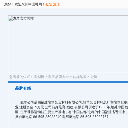
您好！欢迎来到中国鞋网！
登陆
注册
您当前的位置：
鞋材网
>
鞋子品牌大全
>
鞋材品牌
> 龙华
品牌介绍
龍華公司是由福建龍華复合材料有限公司,龍華复合材料总厂和龍華鞋纸
业,注册资金15万元.公司前身足寶(福建)有限公司创建于1980年,地处中
区, 位于世界运动鞋主要生产基地，有“中国鞋都”之称的中国福建
复合廠电话:86-595-85083240 鞋纸廠电话:86-595-85083767