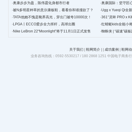
·
奥康步步为盈，陈伟霆化身都市行者
·
奥康国际：坚守匠心
·
被N多明星种草的意尔康板鞋，看看你和谁撞款了？
景
·
Ugg x Yueqi 
·
TATA他她不愧是靴界高光，穿出门被夸10000次！
·
361°灵眸 PRO 
·
LPGA丨ECCO爱步全力挥杆，高球出圈
跑鞋
·
红蜻蜓kids全能
·
Nike LeBron 22“Moonlight”将于11月1日正式发售
·
蜘蛛侠 | “碳速”
关于我们
|
鞋网简介
|
|
成功案例
|
鞋网动
业务咨询热线：0592-5530217 / 180 2868 1251 中国电子商务行业