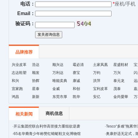
电话：
*
座机/手机
Email：
验证码：
品牌推荐
兴业皮革
浩达
顺兴达
霉必清
土家凤凰
星盛鞋材
宝
志达鞋塑
顺发
万利达
赛宝
十字绣鞋
万钧
万兴
闪
和兴
协辉
唯能卖典
康诚
垫厂
洪萍
泰元龙
远
宜家跑
星泰
金威
和创
宝利皮革
茂泰
嘉
鸿昌
新新
东莞市厚
凯华
安亿
金尚愛華
万
街天逸皮
革
商机信息
相关新闻
·
开云集团挖联合利华高管接力重组欲逆袭
·
Tesco“多难”拖
·
65名华裔青少年称赞红蜻蜓鞋文化博物馆
·
奥康舒适无定式，