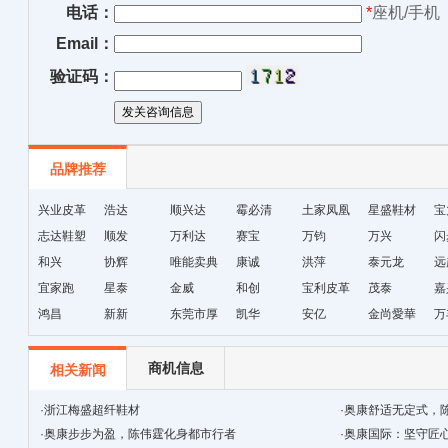
电话：
*
座机/手机
Email：
验证码：
品牌推荐
兴业皮革
浩达
顺兴达
霉必清
土家凤凰
星盛鞋材
宝
志达鞋塑
顺发
万利达
赛宝
十字绣鞋
万钧
万兴
闪
和兴
协辉
唯能卖典
康诚
垫厂
洪萍
泰元龙
远
宜家跑
星泰
金威
和创
宝利皮革
茂泰
嘉
鸿昌
新新
东莞市厚
凯华
安亿
金尚愛華
万
街天逸皮
革
商机信息
相关新闻
·
浙江梅盛超纤鞋材
·
奥康舒适无定式，
·
奥康步步为盈，陈伟霆化身都市行者
·
奥康国际：坚守匠心