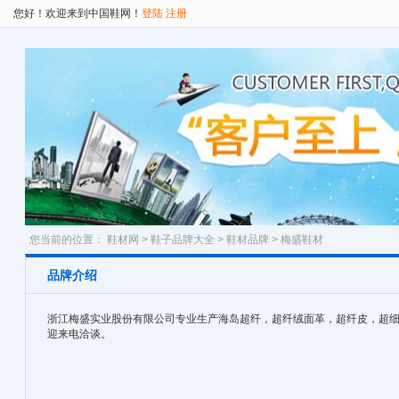
您好！欢迎来到中国鞋网！
登陆
注册
您当前的位置：
鞋材网
>
鞋子品牌大全
>
鞋材品牌
> 梅盛鞋材
品牌介绍
浙江梅盛实业股份有限公司专业生产海岛超纤，超纤绒面革，超纤皮，超细纤维合
迎来电洽谈。