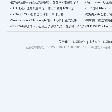
·
被N多明星种草的意尔康板鞋，看看你和谁撞款了？
景
·
Ugg x Yueqi 
·
TATA他她不愧是靴界高光，穿出门被夸10000次！
·
361°灵眸 PRO 
·
LPGA丨ECCO爱步全力挥杆，高球出圈
跑鞋
·
红蜻蜓kids全能
·
Nike LeBron 22“Moonlight”将于11月1日正式发售
·
蜘蛛侠 | “碳速”
·
KISSCAT接吻猫不小心沾上了班味？急！在线等一个“淡
·
RED WING x Eng
班精华”
关于我们
|
鞋网简介
|
|
成功案例
|
鞋网动
业务咨询热线：0592-5530217 / 180 2868 1251 中国电子商务行业